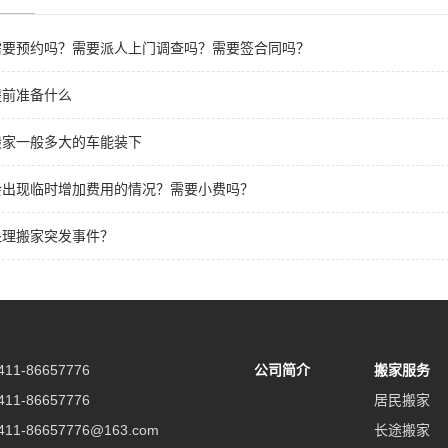
需要预约吗？需要派人上门调查吗？需要签合同吗？
提前准备什么
搬家一般多大的车能装下
会出现临时增加费用的情况？需要小费吗？
处理搬家突发事件？
411-86657776
公司简介
搬家服务
11-86657776
居民搬家
1-86657776@163.com
长途搬家