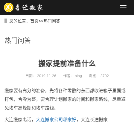
导
航
菜
您的位置：
首页
>>
热门问答
单
热门问答
搬家提前准备什么
日期：
2019-11-26
作者：
ning
浏览：
3792
搬家要有充分的准备，先将各种零散的东西都收进箱子里面或
打包，合零为整，要合理计划搬家的时间和搬家路线，尽量避
免堵车高峰期和堵车路线。
大连搬家电话，
大连搬家公司哪家好
，大连长途搬家